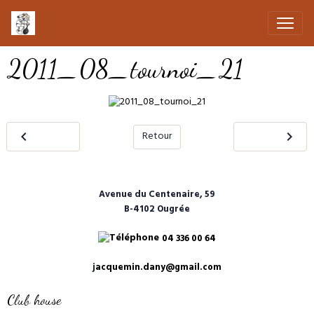
2011_08_tournoi_21
Retour
Avenue du Centenaire, 59
B-4102 Ougrée
04 336 00 64
j
acquemin.dany@gmail.com
Club house