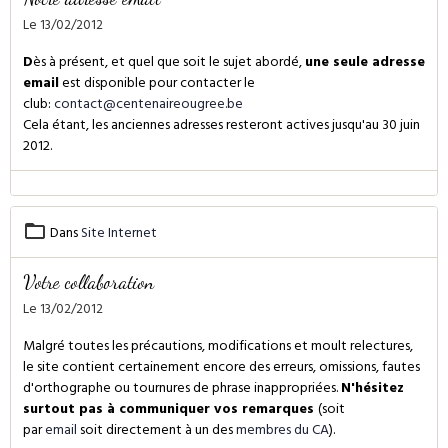
Le 13/02/2012
D
ès à présent, et quel que soit le sujet abordé,
une seule adresse
email
est disponible pour contacter le
club:
contact@centenaireougree.be
Cela étant, les anciennes adresses resteront actives jusqu'au 30 juin
2012.
Dans
Site Internet
Votre collaboration
Le 13/02/2012
Malgré toutes les précautions, modifications et moult relectures,
le site contient certainement encore des erreurs, omissions, fautes
d'orthographe ou tournures de phrase inappropriées.
N'hésitez
surtout pas à communiquer vos remarques
(soit
par
email
soit directement à un des
membres du CA
).