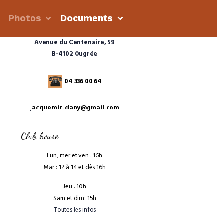
s
Photos
Documents
Avenue du Centenaire, 59
B-4102 Ougrée
04 336 00 64
j
acquemin.dany@gmail.com
Club house
Lun, mer et ven : 16h
Mar : 12 à 14 et dès 16h
Jeu : 10h
Sam et dim: 15h
Toutes les infos