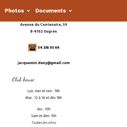
s
Photos
Documents
Avenue du Centenaire, 59
B-4102 Ougrée
04 336 00 64
j
acquemin.dany@gmail.com
Club house
Lun, mer et ven : 16h
Mar : 12 à 14 et dès 16h
Jeu : 10h
Sam et dim: 15h
Toutes les infos