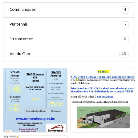
4
Communiqués
7
Pur tennis
8
Site Internet
49
Vie du Club