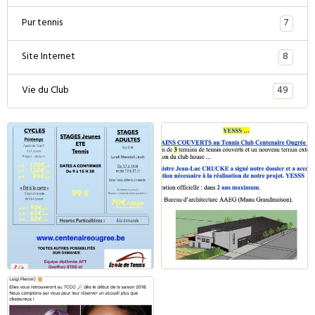
7
Pur tennis
8
Site Internet
49
Vie du Club