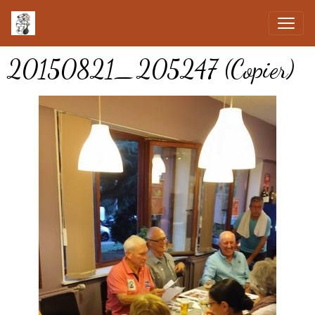
20150821_205247 (Copier)