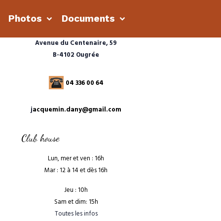
s
Photos
Documents
Avenue du Centenaire, 59
B-4102 Ougrée
04 336 00 64
j
acquemin.dany@gmail.com
Club house
Lun, mer et ven : 16h
Mar : 12 à 14 et dès 16h
Jeu : 10h
Sam et dim: 15h
Toutes les infos