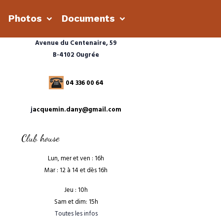
s
Photos
Documents
Avenue du Centenaire, 59
B-4102 Ougrée
04 336 00 64
j
acquemin.dany@gmail.com
Club house
Lun, mer et ven : 16h
Mar : 12 à 14 et dès 16h
Jeu : 10h
Sam et dim: 15h
Toutes les infos