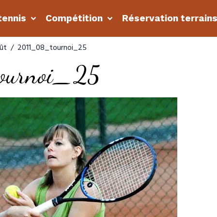
tennis
Compétition
Réservation terrain
ût
2011_08_tournoi_25
urnoi_25