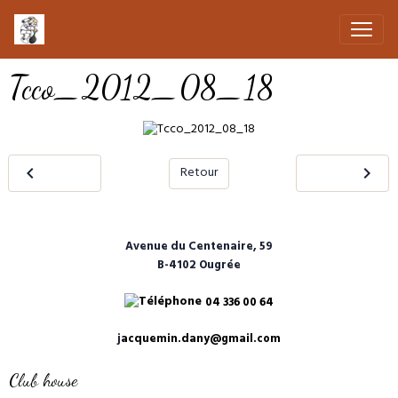
Tcco_2012_08_18
Retour
Avenue du Centenaire, 59
B-4102 Ougrée
04 336 00 64
j
acquemin.dany@gmail.com
Club house