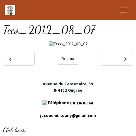
Tcco_2012_08_07
Retour
Avenue du Centenaire, 59
B-4102 Ougrée
04 336 00 64
j
acquemin.dany@gmail.com
Club house