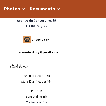
s
Photos
Documents
Avenue du Centenaire, 59
B-4102 Ougrée
04 336 00 64
j
acquemin.dany@gmail.com
Club house
Lun, mer et ven : 16h
Mar : 12 à 14 et dès 16h
Jeu : 10h
Sam et dim: 15h
Toutes les infos