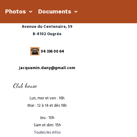
s
Photos
Documents
Avenue du Centenaire, 59
B-4102 Ougrée
04 336 00 64
j
acquemin.dany@gmail.com
Club house
Lun, mer et ven : 16h
Mar : 12 à 14 et dès 16h
Jeu : 10h
Sam et dim: 15h
Toutes les infos