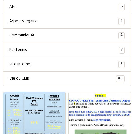
6
AFT
4
Aspects légaux
4
Communiqués
7
Pur tennis
8
Site Internet
49
Vie du Club