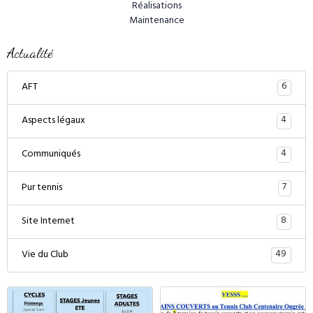
Réalisations
Maintenance
Actualité
6
AFT
4
Aspects légaux
4
Communiqués
7
Pur tennis
8
Site Internet
49
Vie du Club